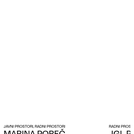
JAVNI PROSTORI, RADNI PROSTORI
RADNI PROST
MARINA POREČ
JGL P