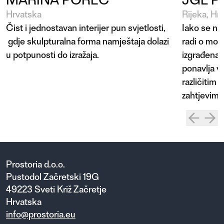
Hrvatska
Rijeka, Hr
Čist i jednostavan interijer pun svjetlosti,
Iako se na
gdje skulpturalna forma namještaja dolazi
radi o mon
u potpunosti do izražaja.
izgrađena 
ponavlja vi
različitim
zahtjevima
Prostoria d.o.o.
Pustodol Začretski 19G
49223 Sveti Križ Začretje
Hrvatska
info@prostoria.eu