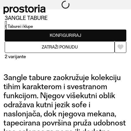
3ANGLE TABURE
Taburei i klupe
KONFIGURIRAJ
ZATRAŽI PONUDU
2 varijante
3angle tabure zaokružuje kolekciju
tihim karakterom i svestranom
funkcijom. Njegov višekutni oblik
odražava kutni jezik sofe i
TABURE
KOMPOZICIJA 01
naslonjača, dok njegova mekana,
tapecirana površina pruža udobnost