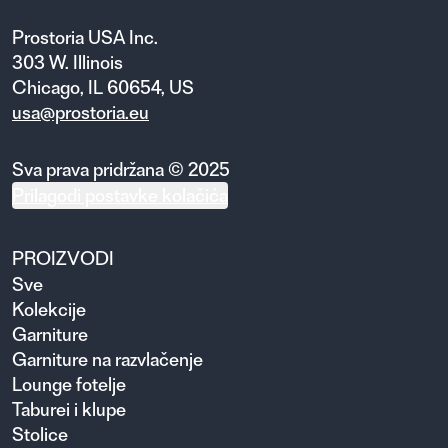
Prostoria USA Inc.
303 W. Illinois
Chicago, IL 60654, US
usa@prostoria.eu
Sva prava pridržana © 2025
Prilagodi postavke kolačića
PROIZVODI
Sve
Kolekcije
Garniture
Garniture na razvlačenje
Lounge fotelje
Taburei i klupe
Stolice