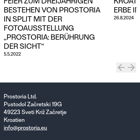
FEIER ZUM DREIJÄHRIGEN
KROATI
BESTEHEN VON PROSTORIA
ERBE I
IN SPLIT MIT DER
26.8.2024
FOTOAUSSTELLUNG
„PROSTORIA: BERÜHRUNG
DER SICHT“
5.5.2022
Prostoria Ltd.
Pustodol Začretski 19G
49223 Sveti Križ Začretje
Kroatien
info@prostoria.eu