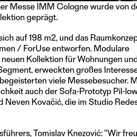
f der Messe IMM Cologne wurde von d
lektion geprägt.
e sich auf 198 m2, und das Raumkonze
umen / ForUse entworfen. Modulare
 neuen Kollektion für Wohnungen und
Segment, erweckten großes Interesse
 begeisterten viele Messebesucher. M
chkeit auch der Sofa-Prototyp Pil-lo
nd Neven Kovačić, die im Studio Rede
ührers, Tomislav Knezović: "Wir fre