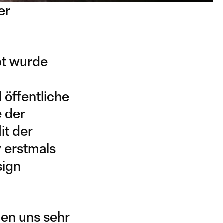
er
pt wurde
 öffentliche
 der
it der
w erstmals
sign
uen uns sehr