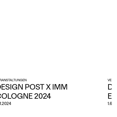
RANSTALTUNGEN
VERA
ESIGN POST X IMM
DE
COLOGNE 2024
ED
.1.2024
1.6.2