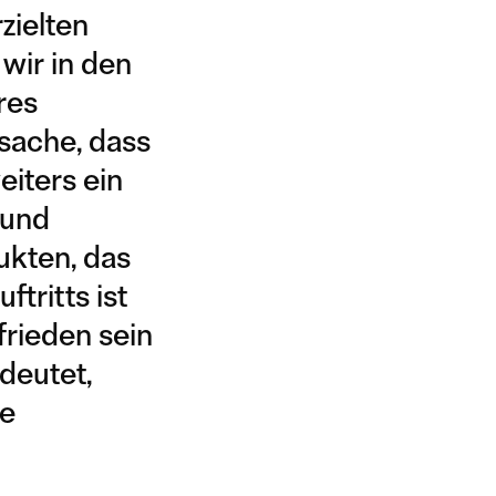
zielten
wir in den
res
tsache, dass
eiters ein
rund
ukten, das
tritts ist
frieden sein
deutet,
te