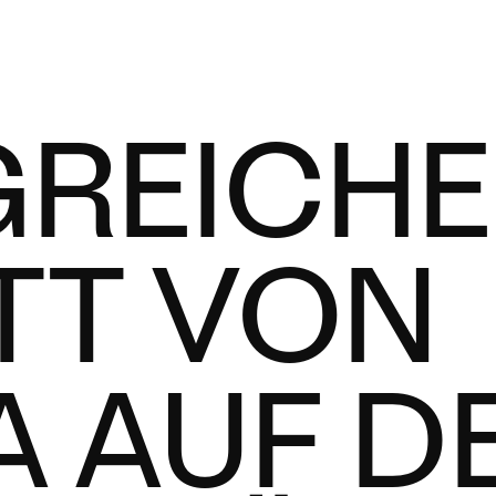
GREICHE
TT VON
 AUF D