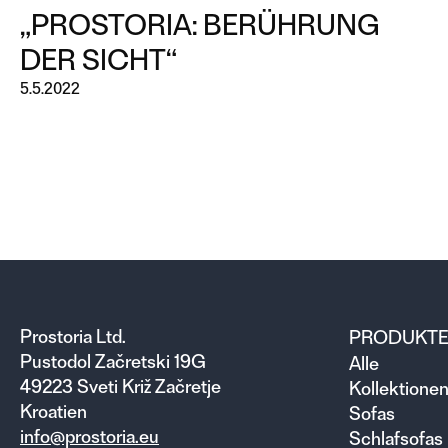
„PROSTORIA: BERÜHRUNG
DER SICHT“
5.5.2022
Prostoria Ltd.
PRODUKT
Pustodol Začretski 19G
Alle
49223 Sveti Križ Začretje
Kollektione
Kroatien
Sofas
info@prostoria.eu
Schlafsofas