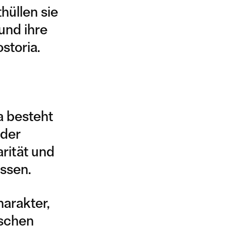
hüllen sie
und ihre
storia.
a besteht
oder
arität und
assen.
arakter,
ischen