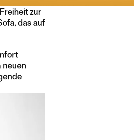
reiheit zur
Sofa, das auf
mfort
n neuen
agende