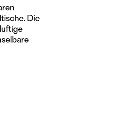
aren
tische. Die
luftige
chselbare