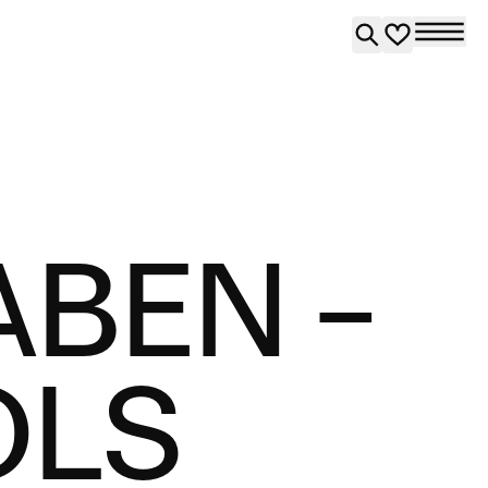
BEN –
OLS