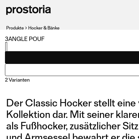
Produkte
Hocker & Bänke
3ANGLE POUF
2 Varianten
Der Classic Hocker stellt ein
Kollektion dar. Mit seiner kla
als Fußhocker, zusätzlicher Si
und Armsessel bewahrt er die s
POUF
COMPOSITION 01