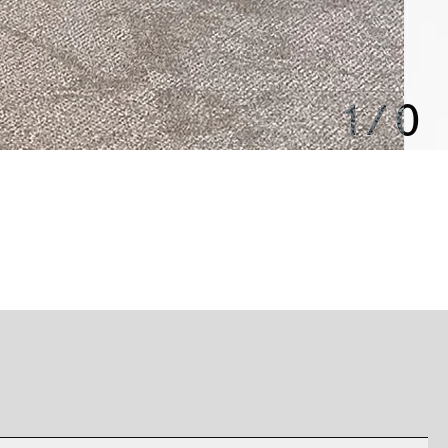
1
/
0