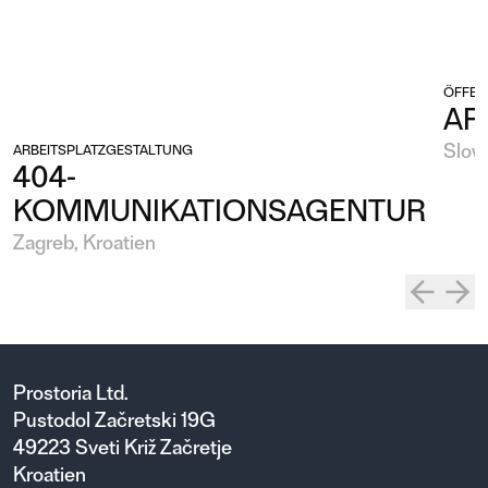
ÖFFEN
AR
Slow
ARBEITSPLATZGESTALTUNG
404-
KOMMUNIKATIONSAGENTUR
Zagreb, Kroatien
Prostoria Ltd.
Pustodol Začretski 19G
49223 Sveti Križ Začretje
Kroatien