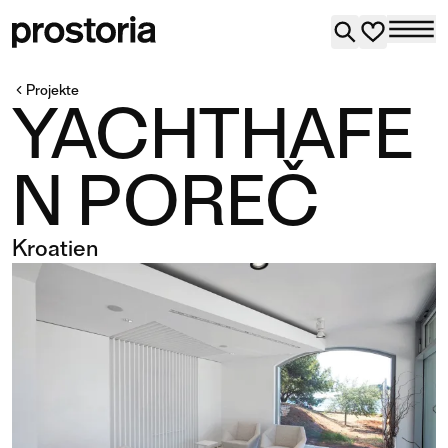
Projekte
YACHTHAFE
N POREČ
Kroatien