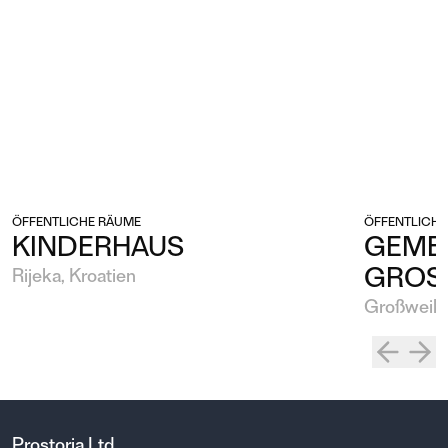
ÖFFENTLICHE RÄUME
ÖFFENTLICHE
KINDERHAUS
GEME
GROS
Rijeka, Kroatien
Großweike
Prostoria Ltd.