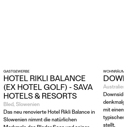
GASTGEWERBE
WOHNRÄUME
HOTEL RIKLI BALANCE
DOWN
(EX HOTEL GOLF) - SAVA
Australien
Downside 
HOTELS & RESORTS
denkmalges
Bled, Slowenien
mit einem
Das neu renovierte Hotel Rikli Balance in
typischen 
Slowenien nimmt die natürlichen
stellt.