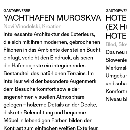
GASTGEWERBE
GASTGEWERB
YACHTHAFEN MUROSKVA
HOTEL
(EX H
Novi Vinodolski, Kroatien
Interessante Architektur des Exterieurs,
HOTEL
die sich mit ihren modernen, gebrochenen
Bled, Slo
Flächen in das Ambiente der steilen Bucht
Das neu re
einfügt, verleiht den Eindruck, als seien
Slowenien 
die Hafenobjekte ein integrierendes
Merkmale 
Bestandteil des natürlichen Terrains. Im
Umgebung 
Interieur wird der besondere Augenmerk
und schaff
dem Besucherkomfort sowie der
Komfort u
angenehmen visuellen Atmosphäre
Niveau bie
gelegen – hölzerne Details an der Decke,
diskrete Beleuchtung und bequeme
Möbel in lebendigen Farben bilden den
Kontrast zum einfachen weißen Exterieur.