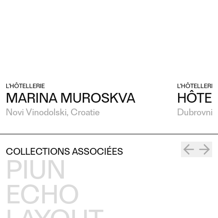
L’HÔTELLERIE
L’HÔTELLERIE
MARINA MUROSKVA
HÔTEL
Novi Vinodolski, Croatie
Dubrovnik,
COLLECTIONS ASSOCIÉES
PIUN
ECHO