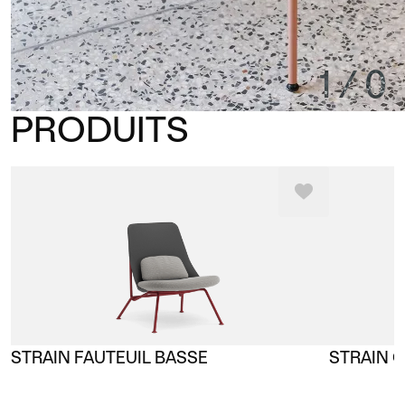
1
/
0
PRODUITS
STRAIN FAUTEUIL BASSE
STRAIN 