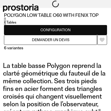
POLYGON LOW TABLE O60 WITH FENIX TOP
Tables
CONFIGURATION
DEMANDER UN DEVIS
6 variantes
La table basse Polygon reprend la
clarté géométrique du fauteuil de la
même collection. Ses trois pieds
fins en acier forment des triangles
LOW TABLE O60 WITH
LOW TABLE O60 WITH
croisés qui changent visuellement
FENIX TOP
WOODEN TOP
selon la position de l’observateur,