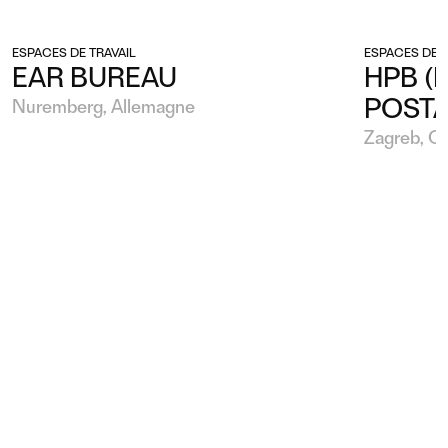
ESPACES DE TRAVAIL
ESPACES DE T
EAR BUREAU
HPB (
POSTA
Nuremberg, Allemagne
Zagreb, Cr