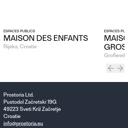
ESPACES PUBLICS
ESPACES PUB
MAISON DES ENFANTS
MAISO
GROS
Rijeka, Croatie
Großweike
Prostoria Ltd.
Pustodol Začretski 19G
49223 Sveti Križ Začretje
Croatie
info@prostoria.eu