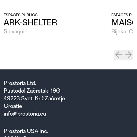
ESPACES PUBLICS
ESPACES PUB
ARK-SHELTER
MAISO
Slovaquie
Rijeka, Cr
Prostoria Ltd.
Pustodol Začretski 19G
49223 Sveti Križ Začretje
Croatie
info@prostoria.eu
Prostoria USA Inc.