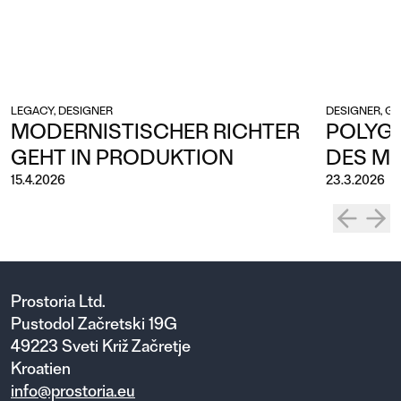
LEGACY, DESIGNER
DESIGNER, G
MODERNISTISCHER RICHTER
POLYGO
GEHT IN PRODUKTION
DES M
15.4.2026
23.3.2026
Prostoria Ltd.
Pustodol Začretski 19G
49223 Sveti Križ Začretje
Kroatien
info@prostoria.eu