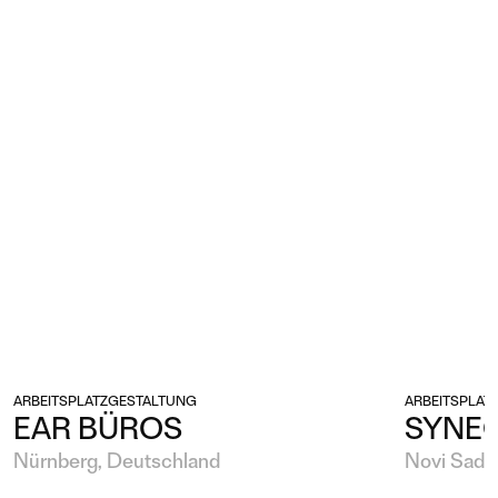
ARBEITSPLATZGESTALTUNG
ARBEITSPLAT
EAR BÜROS
SYNE
Nürnberg, Deutschland
Novi Sad, 