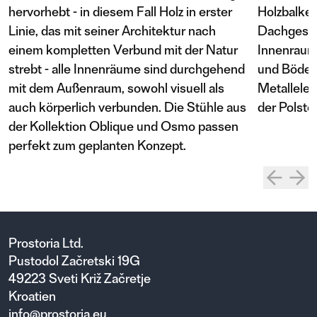
hervorhebt - in diesem Fall Holz in erster
Holzbalken
Linie, das mit seiner Architektur nach
Dachgesch
einem kompletten Verbund mit der Natur
Innenraum
strebt - alle Innenräume sind durchgehend
und Böden 
mit dem Außenraum, sowohl visuell als
Metallelem
auch körperlich verbunden. Die Stühle aus
der Polste
der Kollektion Oblique und Osmo passen
perfekt zum geplanten Konzept.
Prostoria Ltd.
Pustodol Začretski 19G
49223 Sveti Križ Začretje
Kroatien
info@prostoria.eu