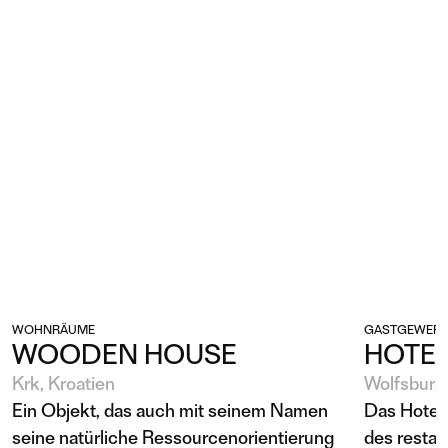
WOHNRÄUME
GASTGEWERB
WOODEN HOUSE
HOTEL
Krk, Kroatien
Wolfsburg
Ein Objekt, das auch mit seinem Namen
Das Hotel 
seine natürliche Ressourcenorientierung
des restau