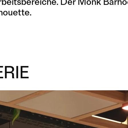
beitsbereiche. Der Monk Barho
houette.
RIE