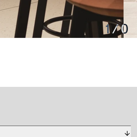
1
/
0