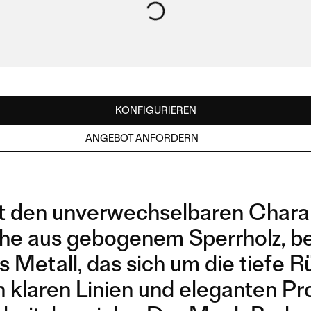
KONFIGURIEREN
ANGEBOT ANFORDERN
 den unverwechselbaren Charakt
äche aus gebogenem Sperrholz, be
s Metall, das sich um die tiefe
n klaren Linien und eleganten Pro
BARSTOOL LOW WOODEN
BARSTOOL HIGH
SEAT
WOODEN SEAT