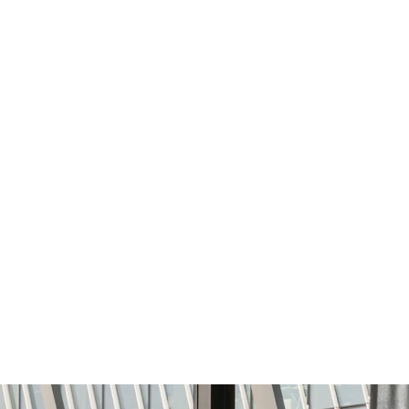
Pomične platforme za odlaganje za prilagodljivu funkcionalnost.