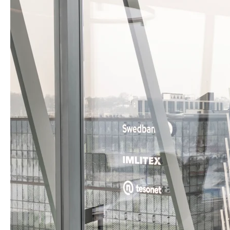
Otvoreni modularni koncept koji se razvija zajedno s prostorom i ko