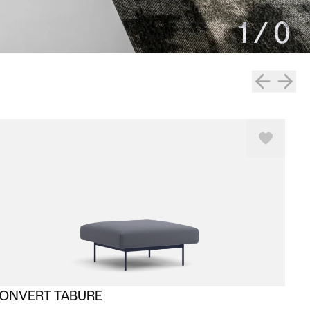
1
/
0
ONVERT TABURE