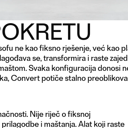
POKRETU
fu ne kao fiksno rješenje, već kao pla
ilagođava se, transformira i raste zaje
maštom. Svaka konfiguracija donosi n
oka, Convert potiče stalno preoblikova
ačnosti. Nije riječ o fiksnoj
prilagodbe i maštanja. Alat koji raste